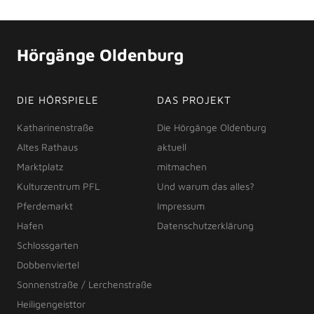
Hörgänge Oldenburg
DIE HÖRSPIELE
DAS PROJEKT
Katharinenstraße
Die Hörgänge Oldenburg
Altes Rathaus
aktuell
Marktplatz
mitmachen
Kulturzentrum PFL
Und warum das alles?
Pferdemarkt
Impressum
Hafen
Datenschutzerklärung
Schlossgarten
Dobbenviertel
Sonnenstraße / Lerchenstraße
Heiligengeisttor