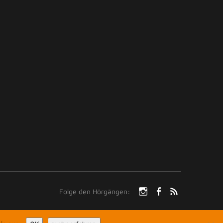
Folge den Hörgängen:
Instagram
facebook
rss-
feed