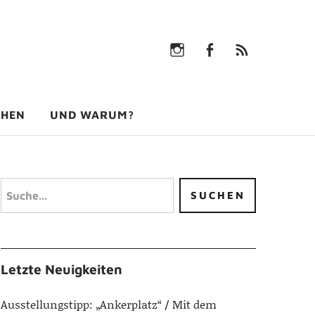
Instagram
facebook
rss-
feed
Instagram
facebook
rss-
feed
CHEN
UND WARUM?
Letzte Neuigkeiten
Ausstellungstipp: „Ankerplatz“
Mit dem