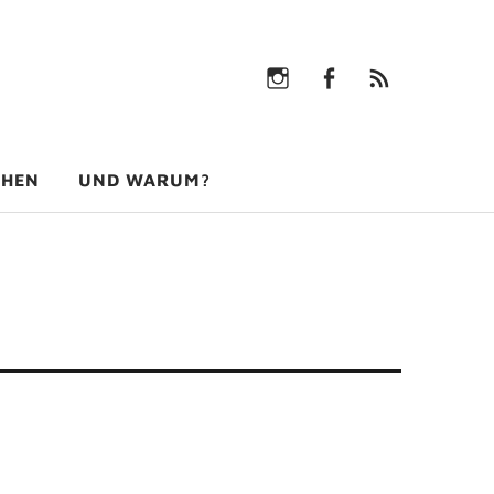
Instagram
facebook
rss-
feed
Instagram
facebook
rss-
feed
CHEN
UND WARUM?