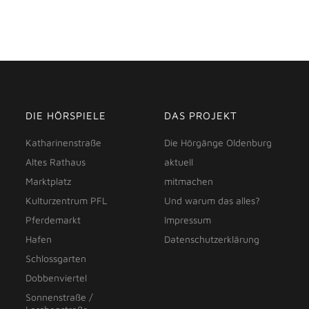
DIE HÖRSPIELE
DAS PROJEKT
Katharinenstraße
Die Hörgänge Oldenburg
Altes Rathaus
aktuell
Marktplatz
mitmachen
Kulturzentrum PFL
Und warum das alles?
Pferdemarkt
Impressum
Hafen
Datenschutzerklärung
Schlossgarten
Dobbenviertel
Sonnenstraße /