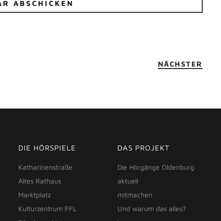
NÄCHSTER
DIE HÖRSPIELE
DAS PROJEKT
Katharinenstraße
Die Hörgänge Oldenburg
Altes Rathaus
aktuell
Marktplatz
mitmachen
Kulturzentrum PFL
Und warum das alles?