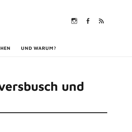
Instagram
facebook
rss-
feed
Instagram
facebook
rss-
feed
CHEN
UND WARUM?
versbusch und