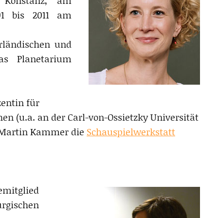
 Konstanz, am
01 bis 2011 am
arländischen und
as Planetarium
entin für
n (u.a. an der Carl-von-Ossietzky Universität
t Martin Kammer die
Schauspielwerkstatt
emitglied
rgischen